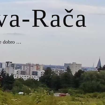
ava-Rača
je dobro …