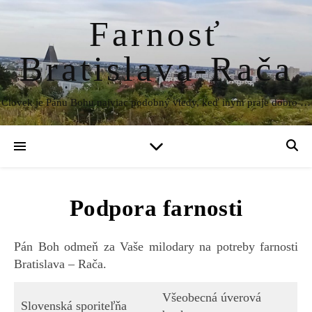
Farnosť
Bratislava-Rača
Človek je Pánu Bohu najviac podobný vtedy, keď iným praje dobro …
Podpora farnosti
Pán Boh odmeň za Vaše milodary na potreby farnosti
Bratislava – Rača.
Všeobecná úverová
Slovenská sporiteľňa