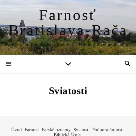
Farnosť
Bratislava-Rača
Človek je Pánu Bohu najviac podobný vtedy, keď iným praje dobro …
Sviatosti
Úvod
Farnosť
Farské oznamy
Sviatosti
Podpora farnosti
Biblická škola